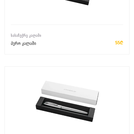
ᲙᲐᲚᲐᲗᲐᲨᲘ ᲓᲐᲛᲐᲢᲔᲑᲐ
ᲡᲐᲡᲐᲩᲣᲥᲠᲔ ᲙᲐᲚᲐᲛᲘ
55₾
პერო კალამი