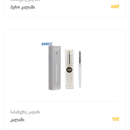
60₾
პერო კალამი
ᲙᲐᲚᲐᲗᲐᲨᲘ ᲓᲐᲛᲐᲢᲔᲑᲐ
ᲡᲐᲡᲐᲩᲣᲥᲠᲔ ᲙᲐᲚᲐᲛᲘ
15₾
კალამი