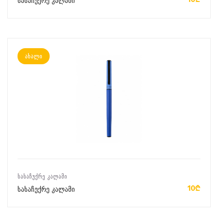
სასაჩუქრე კალამი
ახალი
ᲙᲐᲚᲐᲗᲐᲨᲘ ᲓᲐᲛᲐᲢᲔᲑᲐ
ᲡᲐᲡᲐᲩᲣᲥᲠᲔ ᲙᲐᲚᲐᲛᲘ
10₾
სასაჩუქრე კალამი