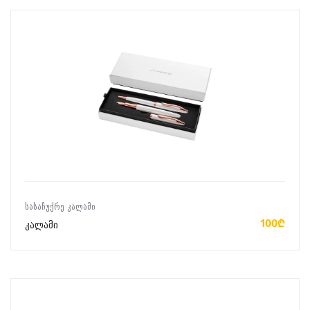
ᲙᲐᲚᲐᲗᲐᲨᲘ ᲓᲐᲛᲐᲢᲔᲑᲐ
ᲡᲐᲡᲐᲩᲣᲥᲠᲔ ᲙᲐᲚᲐᲛᲘ
100₾
კალამი