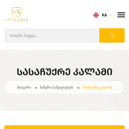
KA
ᲡᲐᲡᲐᲩᲣᲥᲠᲔ ᲙᲐᲚᲐᲛᲘ
მთავარი
საწერი საშუალებები
სასაჩუქრე კალამი