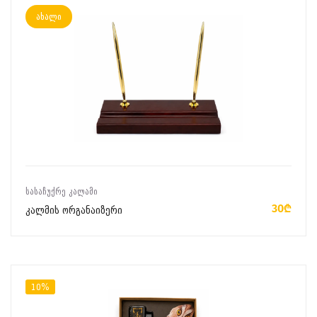
ახალი
ᲙᲐᲚᲐᲗᲐᲨᲘ ᲓᲐᲛᲐᲢᲔᲑᲐ
ᲡᲐᲡᲐᲩᲣᲥᲠᲔ ᲙᲐᲚᲐᲛᲘ
30₾
კალმის ორგანაიზერი
10%