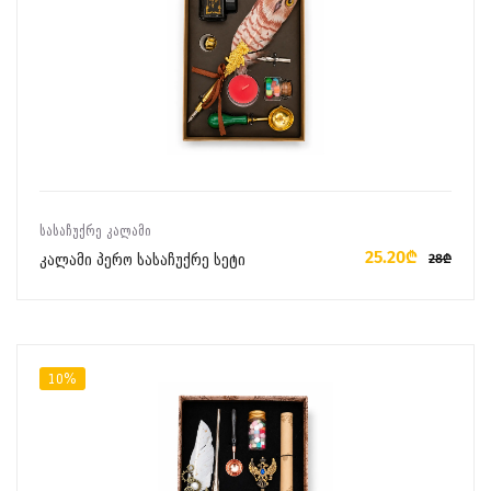
ᲙᲐᲚᲐᲗᲐᲨᲘ ᲓᲐᲛᲐᲢᲔᲑᲐ
ᲡᲐᲡᲐᲩᲣᲥᲠᲔ ᲙᲐᲚᲐᲛᲘ
25.20₾
კალამი პერო სასაჩუქრე სეტი
28₾
10%