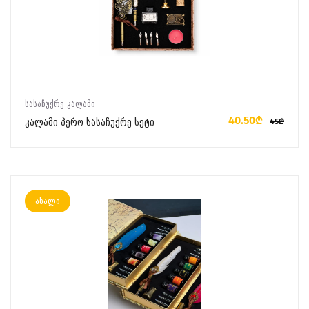
ᲙᲐᲚᲐᲗᲐᲨᲘ ᲓᲐᲛᲐᲢᲔᲑᲐ
ᲡᲐᲡᲐᲩᲣᲥᲠᲔ ᲙᲐᲚᲐᲛᲘ
40.50₾
კალამი პერო სასაჩუქრე სეტი
45₾
ახალი