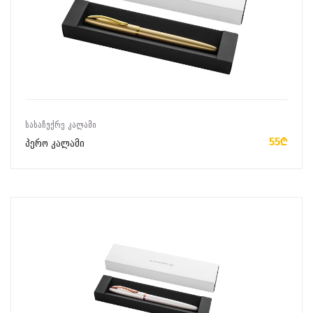
ᲙᲐᲚᲐᲗᲐᲨᲘ ᲓᲐᲛᲐᲢᲔᲑᲐ
ᲡᲐᲡᲐᲩᲣᲥᲠᲔ ᲙᲐᲚᲐᲛᲘ
55₾
პერო კალამი