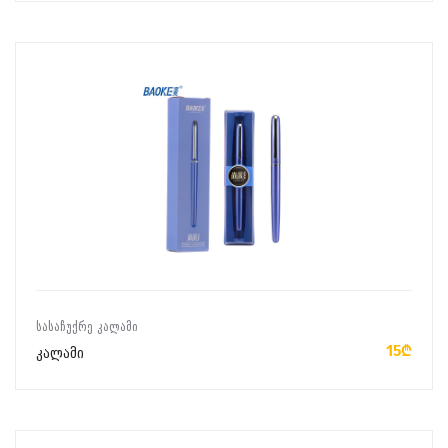
ᲙᲐᲚᲐᲗᲐᲨᲘ ᲓᲐᲛᲐᲢᲔᲑᲐ
ᲡᲐᲡᲐᲩᲣᲥᲠᲔ ᲙᲐᲚᲐᲛᲘ
15₾
კალამი