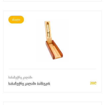
ახალი
ᲙᲐᲚᲐᲗᲐᲨᲘ ᲓᲐᲛᲐᲢᲔᲑᲐ
ᲡᲐᲡᲐᲩᲣᲥᲠᲔ ᲙᲐᲚᲐᲛᲘ
20₾
სასაჩუქრე კალამი ბამბუკის