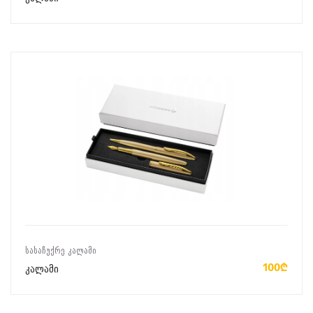
ᲙᲐᲚᲐᲗᲐᲨᲘ ᲓᲐᲛᲐᲢᲔᲑᲐ
ᲡᲐᲡᲐᲩᲣᲥᲠᲔ ᲙᲐᲚᲐᲛᲘ
100₾
კალამი