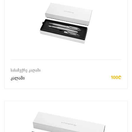
ᲙᲐᲚᲐᲗᲐᲨᲘ ᲓᲐᲛᲐᲢᲔᲑᲐ
ᲡᲐᲡᲐᲩᲣᲥᲠᲔ ᲙᲐᲚᲐᲛᲘ
100₾
კალამი