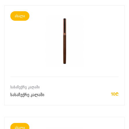
ახალი
ᲙᲐᲚᲐᲗᲐᲨᲘ ᲓᲐᲛᲐᲢᲔᲑᲐ
ᲡᲐᲡᲐᲩᲣᲥᲠᲔ ᲙᲐᲚᲐᲛᲘ
10₾
სასაჩუქრე კალამი
ახალი