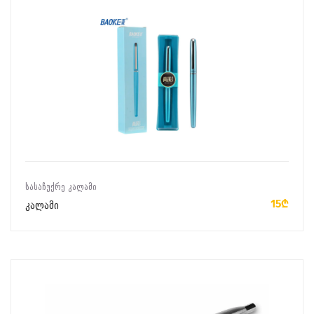
ᲙᲐᲚᲐᲗᲐᲨᲘ ᲓᲐᲛᲐᲢᲔᲑᲐ
ᲡᲐᲡᲐᲩᲣᲥᲠᲔ ᲙᲐᲚᲐᲛᲘ
15₾
კალამი