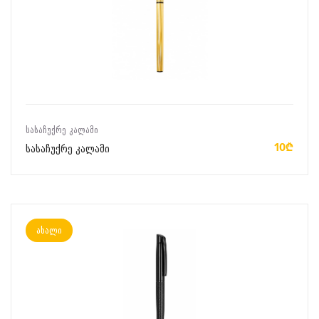
ᲙᲐᲚᲐᲗᲐᲨᲘ ᲓᲐᲛᲐᲢᲔᲑᲐ
ᲡᲐᲡᲐᲩᲣᲥᲠᲔ ᲙᲐᲚᲐᲛᲘ
10₾
სასაჩუქრე კალამი
ახალი