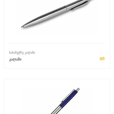
ᲙᲐᲚᲐᲗᲐᲨᲘ ᲓᲐᲛᲐᲢᲔᲑᲐ
ᲡᲐᲡᲐᲩᲣᲥᲠᲔ ᲙᲐᲚᲐᲛᲘ
8₾
კალამი