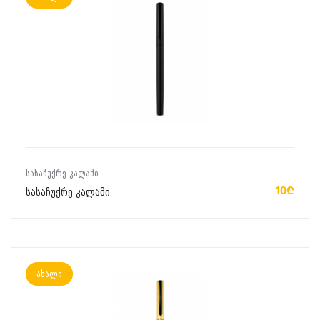
ᲙᲐᲚᲐᲗᲐᲨᲘ ᲓᲐᲛᲐᲢᲔᲑᲐ
ᲡᲐᲡᲐᲩᲣᲥᲠᲔ ᲙᲐᲚᲐᲛᲘ
10₾
სასაჩუქრე კალამი
ახალი