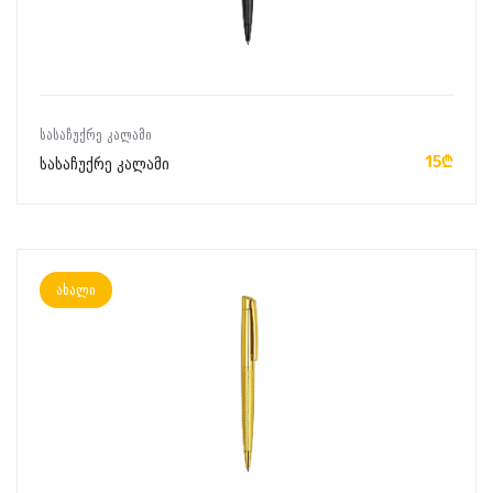
ᲙᲐᲚᲐᲗᲐᲨᲘ ᲓᲐᲛᲐᲢᲔᲑᲐ
ᲡᲐᲡᲐᲩᲣᲥᲠᲔ ᲙᲐᲚᲐᲛᲘ
15₾
სასაჩუქრე კალამი
ახალი