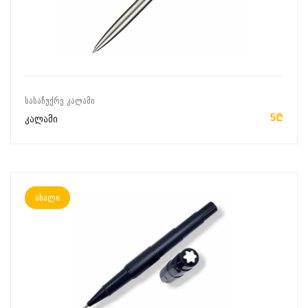
ᲙᲐᲚᲐᲗᲐᲨᲘ ᲓᲐᲛᲐᲢᲔᲑᲐ
ᲡᲐᲡᲐᲩᲣᲥᲠᲔ ᲙᲐᲚᲐᲛᲘ
5₾
კალამი
ახალი