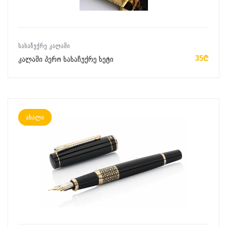
ᲙᲐᲚᲐᲗᲐᲨᲘ ᲓᲐᲛᲐᲢᲔᲑᲐ
ᲡᲐᲡᲐᲩᲣᲥᲠᲔ ᲙᲐᲚᲐᲛᲘ
35₾
კალამი პერო სასაჩუქრე სეტი
ახალი