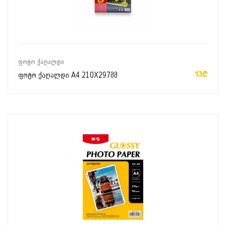
ᲙᲐᲚᲐᲗᲐᲨᲘ ᲓᲐᲛᲐᲢᲔᲑᲐ
ᲤᲝᲢᲝ ᲥᲐᲦᲐᲚᲓᲘ
13₾
ფოტო ქაღალდი A4 210X297მმ