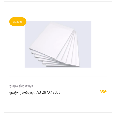
ახალი
ᲙᲐᲚᲐᲗᲐᲨᲘ ᲓᲐᲛᲐᲢᲔᲑᲐ
ᲤᲝᲢᲝ ᲥᲐᲦᲐᲚᲓᲘ
35₾
ფოტო ქაღალდი A3 297X420მმ