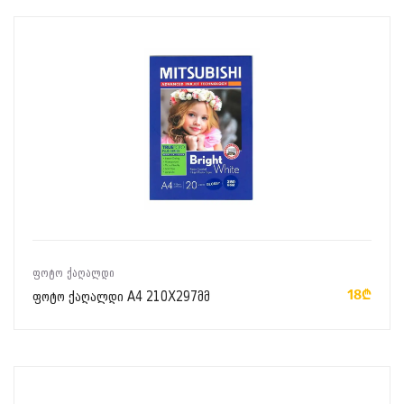
ᲙᲐᲚᲐᲗᲐᲨᲘ ᲓᲐᲛᲐᲢᲔᲑᲐ
ᲤᲝᲢᲝ ᲥᲐᲦᲐᲚᲓᲘ
18₾
ფოტო ქაღალდი A4 210X297მმ