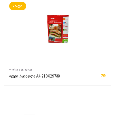
ახალი
ᲙᲐᲚᲐᲗᲐᲨᲘ ᲓᲐᲛᲐᲢᲔᲑᲐ
ᲤᲝᲢᲝ ᲥᲐᲦᲐᲚᲓᲘ
7₾
ფოტო ქაღალდი A4 210X297მმ