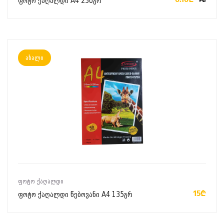
ფოტო ქაღალდი A4 230გრ
7₾
ახალი
ᲙᲐᲚᲐᲗᲐᲨᲘ ᲓᲐᲛᲐᲢᲔᲑᲐ
ᲤᲝᲢᲝ ᲥᲐᲦᲐᲚᲓᲘ
15₾
ფოტო ქაღალდი წებოვანი A4 135გრ