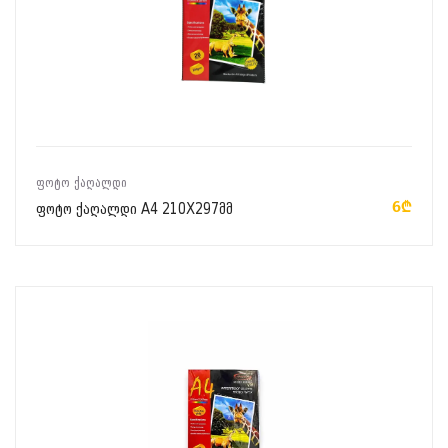
ᲙᲐᲚᲐᲗᲐᲨᲘ ᲓᲐᲛᲐᲢᲔᲑᲐ
ᲤᲝᲢᲝ ᲥᲐᲦᲐᲚᲓᲘ
6₾
ფოტო ქაღალდი A4 210X297მმ