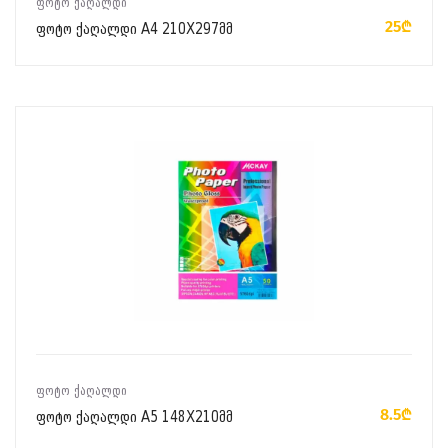
ᲤᲝᲢᲝ ᲥᲐᲦᲐᲚᲓᲘ
25₾
ფოტო ქაღალდი A4 210X297მმ
ᲙᲐᲚᲐᲗᲐᲨᲘ ᲓᲐᲛᲐᲢᲔᲑᲐ
ᲤᲝᲢᲝ ᲥᲐᲦᲐᲚᲓᲘ
8.5₾
ფოტო ქაღალდი A5 148X210მმ