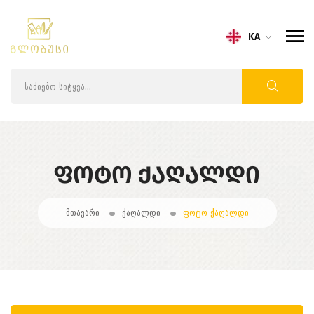
KA
ᲤᲝᲢᲝ ᲥᲐᲦᲐᲚᲓᲘ
მთავარი
ქაღალდი
ფოტო ქაღალდი