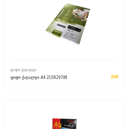
ᲙᲐᲚᲐᲗᲐᲨᲘ ᲓᲐᲛᲐᲢᲔᲑᲐ
ᲤᲝᲢᲝ ᲥᲐᲦᲐᲚᲓᲘ
25₾
ფოტო ქაღალდი A4 210X297მმ