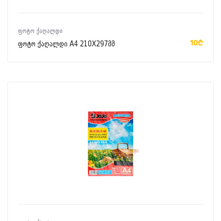
ᲙᲐᲚᲐᲗᲐᲨᲘ ᲓᲐᲛᲐᲢᲔᲑᲐ
ᲤᲝᲢᲝ ᲥᲐᲦᲐᲚᲓᲘ
10₾
ფოტო ქაღალდი A4 210X297მმ
ᲙᲐᲚᲐᲗᲐᲨᲘ ᲓᲐᲛᲐᲢᲔᲑᲐ