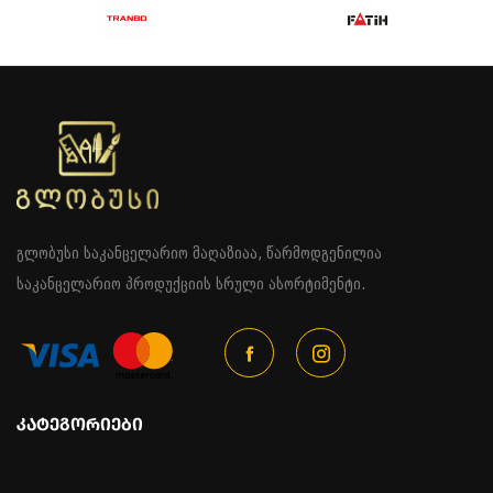
გლობუსი საკანცელარიო მაღაზიაა, წარმოდგენილია
საკანცელარიო პროდუქციის სრული ასორტიმენტი.
ᲙᲐᲢᲔᲒᲝᲠᲘᲔᲑᲘ