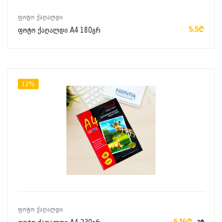
ᲙᲐᲚᲐᲗᲐᲨᲘ ᲓᲐᲛᲐᲢᲔᲑᲐ
ᲤᲝᲢᲝ ᲥᲐᲦᲐᲚᲓᲘ
5.5₾
ფოტო ქაღალდი A4 180გრ
12%
ᲙᲐᲚᲐᲗᲐᲨᲘ ᲓᲐᲛᲐᲢᲔᲑᲐ
ᲤᲝᲢᲝ ᲥᲐᲦᲐᲚᲓᲘ
6.16₾