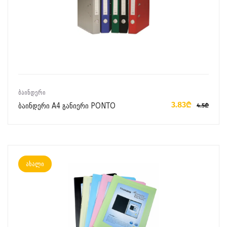
ᲙᲐᲚᲐᲗᲐᲨᲘ ᲓᲐᲛᲐᲢᲔᲑᲐ
ᲑᲐᲘᲜᲓᲔᲠᲘ
3.83₾
ბაინდერი A4 განიერი PONTO
4.5₾
ახალი