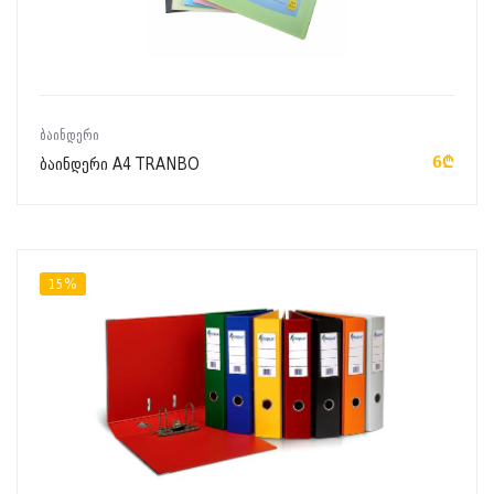
ᲙᲐᲚᲐᲗᲐᲨᲘ ᲓᲐᲛᲐᲢᲔᲑᲐ
ᲑᲐᲘᲜᲓᲔᲠᲘ
6₾
ბაინდერი A4 TRANBO
15%