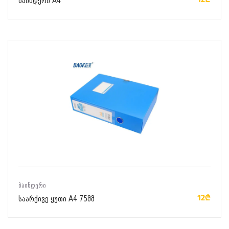
ბაინდერი A4
ᲙᲐᲚᲐᲗᲐᲨᲘ ᲓᲐᲛᲐᲢᲔᲑᲐ
ᲑᲐᲘᲜᲓᲔᲠᲘ
12₾
საარქივე ყუთი A4 75მმ