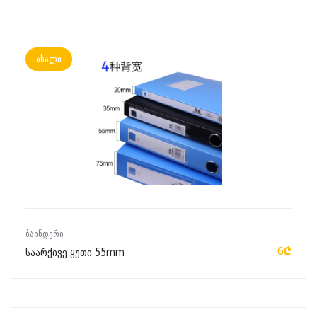
ახალი
ᲙᲐᲚᲐᲗᲐᲨᲘ ᲓᲐᲛᲐᲢᲔᲑᲐ
ᲑᲐᲘᲜᲓᲔᲠᲘ
6₾
საარქივე ყუთი 55mm