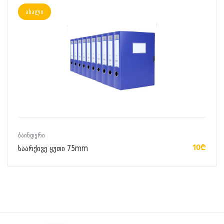
ახალი
ᲙᲐᲚᲐᲗᲐᲨᲘ ᲓᲐᲛᲐᲢᲔᲑᲐ
ᲑᲐᲘᲜᲓᲔᲠᲘ
10₾
საარქივე ყუთი 75mm