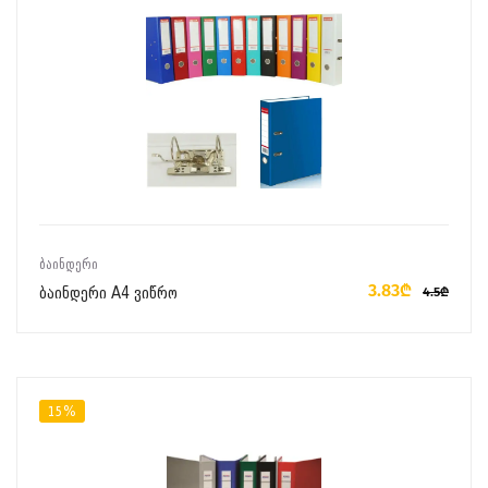
ᲙᲐᲚᲐᲗᲐᲨᲘ ᲓᲐᲛᲐᲢᲔᲑᲐ
ᲑᲐᲘᲜᲓᲔᲠᲘ
3.83₾
ბაინდერი A4 ვიწრო
4.5₾
15%