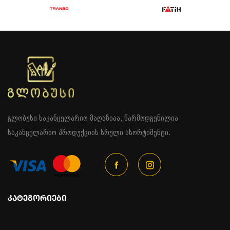
გლობუსი საკანცელარიო მაღაზიაა, წარმოდგენილია
საკანცელარიო პროდუქციის სრული ასორტიმენტი.
ᲙᲐᲢᲔᲒᲝᲠᲘᲔᲑᲘ