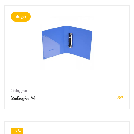
ახალი
ᲙᲐᲚᲐᲗᲐᲨᲘ ᲓᲐᲛᲐᲢᲔᲑᲐ
ᲑᲐᲘᲜᲓᲔᲠᲘ
8₾
ბაინდერი A4
15%