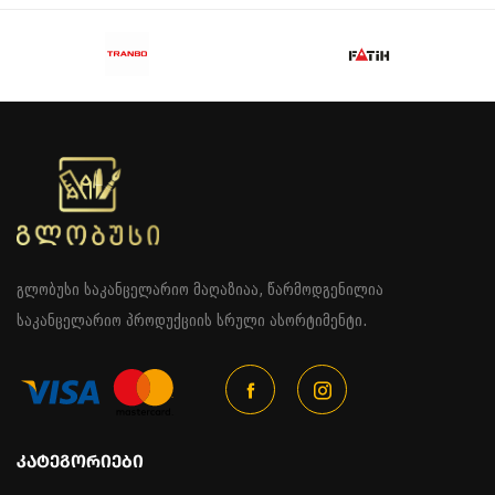
გლობუსი საკანცელარიო მაღაზიაა, წარმოდგენილია
საკანცელარიო პროდუქციის სრული ასორტიმენტი.
ᲙᲐᲢᲔᲒᲝᲠᲘᲔᲑᲘ