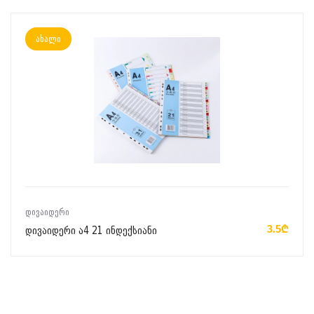
ახალი
ᲙᲐᲚᲐᲗᲐᲨᲘ ᲓᲐᲛᲐᲢᲔᲑᲐ
ᲓᲘᲕᲐᲘᲓᲔᲠᲘ
3.5₾
დივაიდერი ა4 21 ინდექსიანი