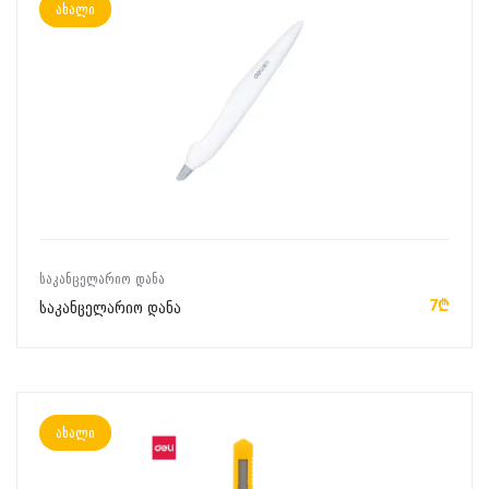
ახალი
ᲙᲐᲚᲐᲗᲐᲨᲘ ᲓᲐᲛᲐᲢᲔᲑᲐ
ᲡᲐᲙᲐᲜᲪᲔᲚᲐᲠᲘᲝ ᲓᲐᲜᲐ
7₾
საკანცელარიო დანა
ახალი