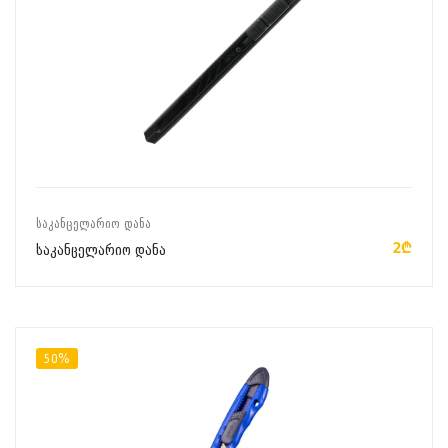
ᲙᲐᲚᲐᲗᲐᲨᲘ ᲓᲐᲛᲐᲢᲔᲑᲐ
ᲡᲐᲙᲐᲜᲪᲔᲚᲐᲠᲘᲝ ᲓᲐᲜᲐ
2₾
საკანცელარიო დანა
50%