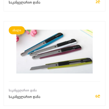
2₾
საკანცელარიო დანა
ახალი
ᲙᲐᲚᲐᲗᲐᲨᲘ ᲓᲐᲛᲐᲢᲔᲑᲐ
ᲡᲐᲙᲐᲜᲪᲔᲚᲐᲠᲘᲝ ᲓᲐᲜᲐ
6₾
საკანცელარიო დანა