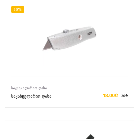
10%
ᲙᲐᲚᲐᲗᲐᲨᲘ ᲓᲐᲛᲐᲢᲔᲑᲐ
ᲡᲐᲙᲐᲜᲪᲔᲚᲐᲠᲘᲝ ᲓᲐᲜᲐ
18.00₾
საკანცელარიო დანა
20₾