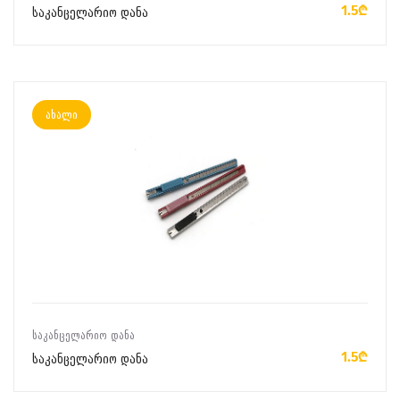
1.5₾
საკანცელარიო დანა
ახალი
ᲙᲐᲚᲐᲗᲐᲨᲘ ᲓᲐᲛᲐᲢᲔᲑᲐ
ᲡᲐᲙᲐᲜᲪᲔᲚᲐᲠᲘᲝ ᲓᲐᲜᲐ
1.5₾
საკანცელარიო დანა