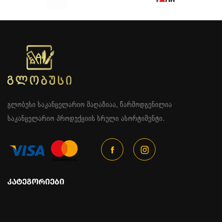
გლობუსი საკანცელარიო მაღაზიაა, წარმოდგენილია
საკანცელარიო პროდუქციის სრული ასორტიმენტი.
ᲙᲐᲢᲔᲒᲝᲠᲘᲔᲑᲘ