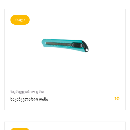
ახალი
ᲙᲐᲚᲐᲗᲐᲨᲘ ᲓᲐᲛᲐᲢᲔᲑᲐ
ᲡᲐᲙᲐᲜᲪᲔᲚᲐᲠᲘᲝ ᲓᲐᲜᲐ
1₾
საკანცელარიო დანა