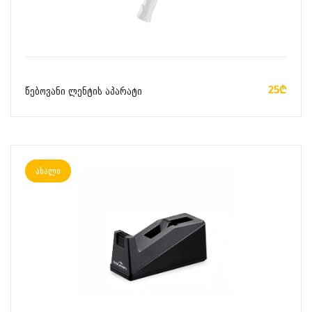
ᲙᲐᲚᲐᲗᲐᲨᲘ ᲓᲐᲛᲐᲢᲔᲑᲐ
25₾
წებოვანი ლენტის აპარატი
ახალი