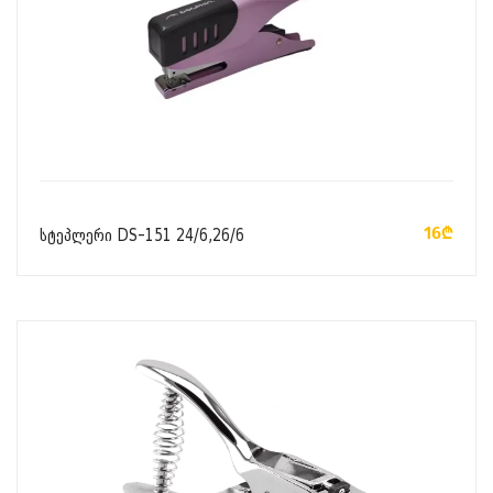
ᲙᲐᲚᲐᲗᲐᲨᲘ ᲓᲐᲛᲐᲢᲔᲑᲐ
16₾
სტეპლერი DS-151 24/6,26/6