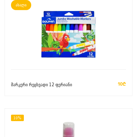
ახალი
ᲙᲐᲚᲐᲗᲐᲨᲘ ᲓᲐᲛᲐᲢᲔᲑᲐ
10₾
მარკერი რეცხვადი 12 ფერიანი
10%