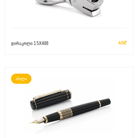
ᲙᲐᲚᲐᲗᲐᲨᲘ ᲓᲐᲛᲐᲢᲔᲑᲐ
45₾
დირაკოლი 15X4მმ
ახალი