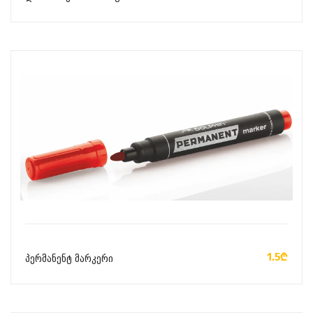
ᲙᲐᲚᲐᲗᲐᲨᲘ ᲓᲐᲛᲐᲢᲔᲑᲐ
1.5₾
პერმანენტ მარკერი