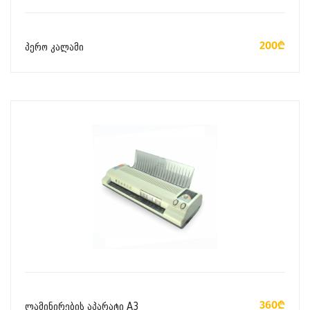
ᲙᲐᲚᲐᲗᲐᲨᲘ ᲓᲐᲛᲐᲢᲔᲑᲐ
200₾
პერო კალამი
ᲙᲐᲚᲐᲗᲐᲨᲘ ᲓᲐᲛᲐᲢᲔᲑᲐ
360₾
ლამინირების აპარატი A3