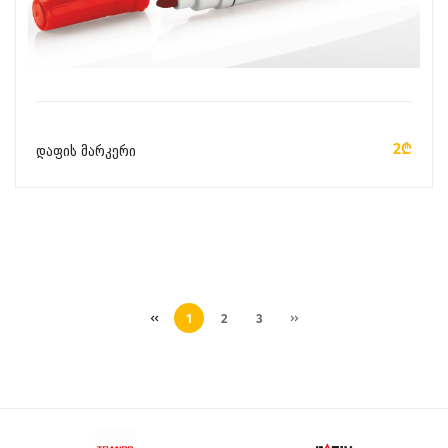
ᲙᲐᲚᲐᲗᲐᲨᲘ ᲓᲐᲛᲐᲢᲔᲑᲐ
2₾
დაფის მარკერი
1
2
3