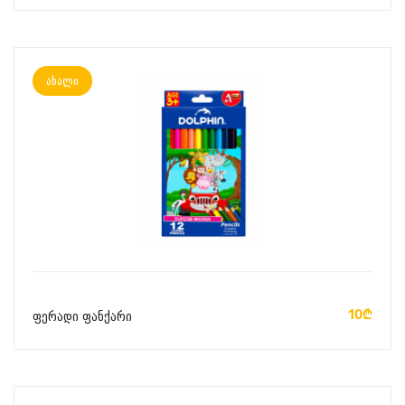
ახალი
ᲙᲐᲚᲐᲗᲐᲨᲘ ᲓᲐᲛᲐᲢᲔᲑᲐ
10₾
ფერადი ფანქარი