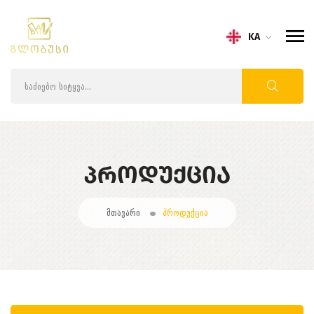
KA
ᲞᲠᲝᲓᲣᲥᲪᲘᲐ
მთავარი
პროდუქცია