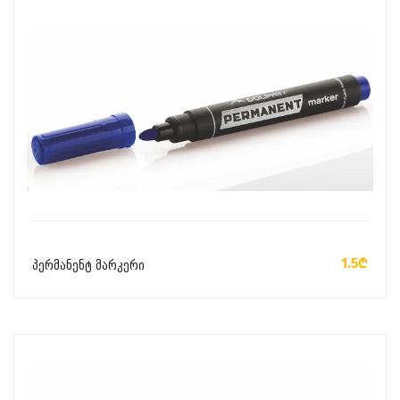
ᲙᲐᲚᲐᲗᲐᲨᲘ ᲓᲐᲛᲐᲢᲔᲑᲐ
1.5₾
პერმანენტ მარკერი