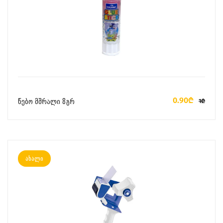
ᲙᲐᲚᲐᲗᲐᲨᲘ ᲓᲐᲛᲐᲢᲔᲑᲐ
0.90₾
წებო მშრალი 8გრ
1₾
ახალი