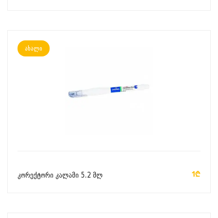
ახალი
ᲙᲐᲚᲐᲗᲐᲨᲘ ᲓᲐᲛᲐᲢᲔᲑᲐ
1₾
კორექტორი კალამი 5.2 მლ