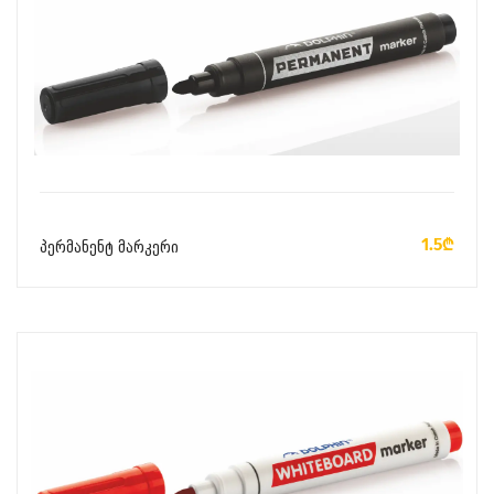
ᲙᲐᲚᲐᲗᲐᲨᲘ ᲓᲐᲛᲐᲢᲔᲑᲐ
1.5₾
პერმანენტ მარკერი