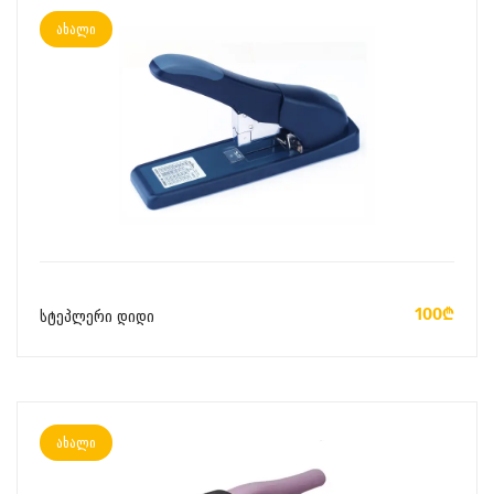
ახალი
ᲙᲐᲚᲐᲗᲐᲨᲘ ᲓᲐᲛᲐᲢᲔᲑᲐ
100₾
სტეპლერი დიდი
ახალი