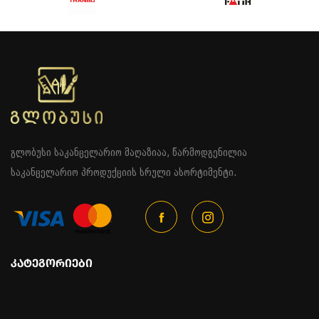
გლობუსი საკანცელარიო მაღაზიაა, წარმოდგენილია
საკანცელარიო პროდუქციის სრული ასორტიმენტი.
ᲙᲐᲢᲔᲒᲝᲠᲘᲔᲑᲘ