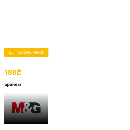
Код : 6936965466435
180₾
Бренды