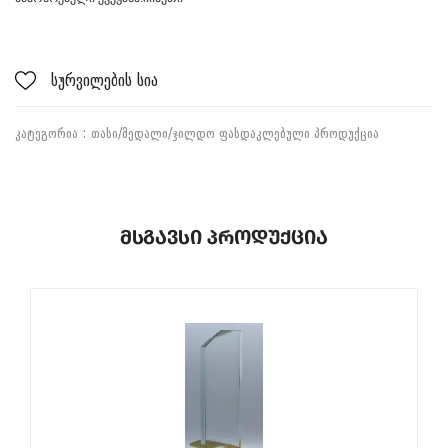
სურვილების სია
ᲙᲐᲢᲔᲒᲝᲠᲘᲐ :
ᲗᲐᲡᲘ/ᲛᲔᲓᲐᲚᲘ/ᲯᲘᲚᲓᲝ
ᲤᲐᲡᲓᲐᲙᲚᲔᲑᲣᲚᲘ ᲞᲠᲝᲓᲣᲥᲪᲘᲐ
Მსგავსი Პროდუქცია