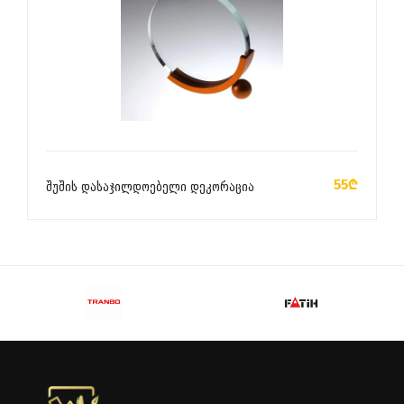
ᲙᲐᲚᲐᲗᲐᲨᲘ ᲓᲐᲛᲐᲢᲔᲑᲐ
55₾
შუშის დასაჯილდოებელი დეკორაცია