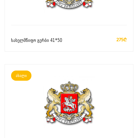
ᲙᲐᲚᲐᲗᲐᲨᲘ ᲓᲐᲛᲐᲢᲔᲑᲐ
275₾
სახელმწიფო გერბი 41*50
ახალი