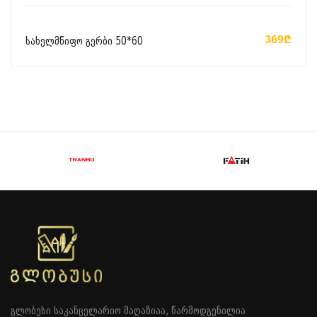
ᲙᲐᲚᲐᲗᲐᲨᲘ ᲓᲐᲛᲐᲢᲔᲑᲐ
369₾
სახელმწიფო გერბი 50*60
გლობუსი საკანცელარიო მაღაზიაა, წარმოდგენილია