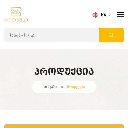
KA
ᲞᲠᲝᲓᲣᲥᲪᲘᲐ
მთავარი
პროდუქცია