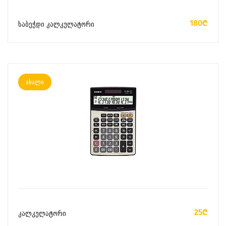
ᲙᲐᲚᲐᲗᲐᲨᲘ ᲓᲐᲛᲐᲢᲔᲑᲐ
180₾
საბეჭდი კალკულატორი
ახალი
ᲙᲐᲚᲐᲗᲐᲨᲘ ᲓᲐᲛᲐᲢᲔᲑᲐ
25₾
კალკულატორი